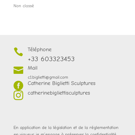
Non classé
Téléphone

+33 603323453
Mail

c1.biglietti@gmail.com
Catherine Biglietti Sculptures

catherinebigliettisculptures

En application de la législation et de la réglementation
en vigueur, je m’engage à préserver la confidentialité,